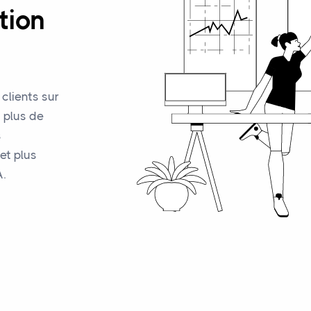
tion
lients sur
 plus de
s
et plus
.