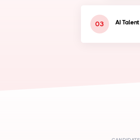
AI Talent
03
CANDIDATS