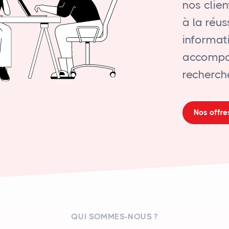
nos clie
à la réus
informati
accompag
recherch
Nos offre
QUI SOMMES-NOUS ?