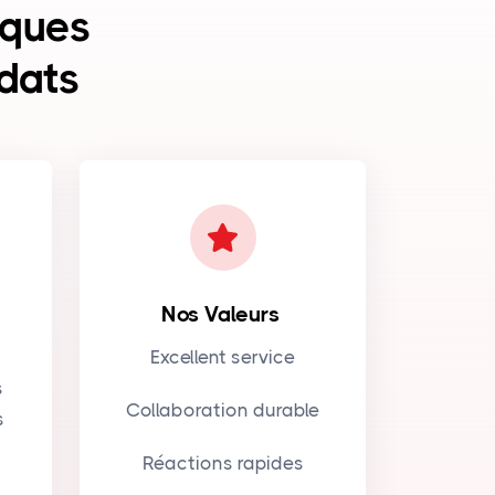
iques
idats
Nos Valeurs
Excellent service
s
Collaboration durable
s
Réactions rapides