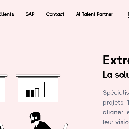
Clients
SAP
Contact
AI Talent Partner
Extr
La sol
Spéciali
projets I
aligner l
leur visi